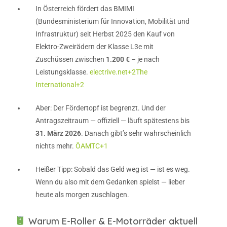
In Österreich fördert das BMIMI
(Bundesministerium für Innovation, Mobilität und
Infrastruktur) seit Herbst 2025 den Kauf von
Elektro-Zweirädern der Klasse L3e mit
Zuschüssen zwischen
1.200 €
– je nach
Leistungsklasse.
electrive.net
+2
The
International
+2
Aber: Der Fördertopf ist begrenzt. Und der
Antragszeitraum — offiziell — läuft spätestens bis
31. März 2026
. Danach gibt’s sehr wahrscheinlich
nichts mehr.
ÖAMTC
+1
Heißer Tipp: Sobald das Geld weg ist — ist es weg.
Wenn du also mit dem Gedanken spielst — lieber
heute als morgen zuschlagen.
Warum E-Roller & E-Motorräder aktuell