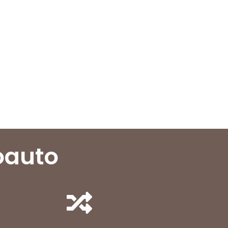
roauto