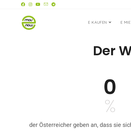
E KAUFEN
E MI
Der W
0
%
der Österreicher geben an, dass sie si