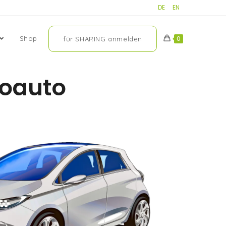
DE
EN
Shop
für SHARING anmelden
0
roauto