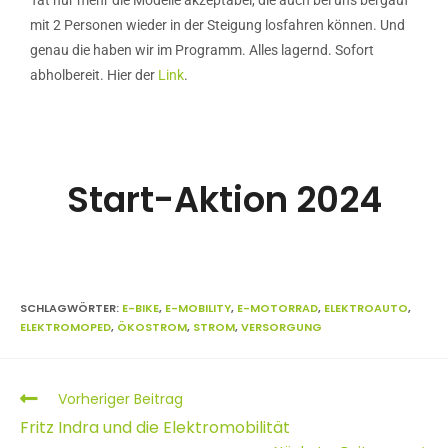
Tat nur mehr die Modelle akzeptabel, die auch bei uns bergauf
mit 2 Personen wieder in der Steigung losfahren können. Und
genau die haben wir im Programm. Alles lagernd. Sofort
abholbereit. Hier der
Link
.
Start-Aktion 2024
SCHLAGWÖRTER
:
E-BIKE
,
E-MOBILITY
,
E-MOTORRAD
,
ELEKTROAUTO
,
ELEKTROMOPED
,
ÖKOSTROM
,
STROM
,
VERSORGUNG
Vorheriger Beitrag
Fritz Indra und die Elektromobilität