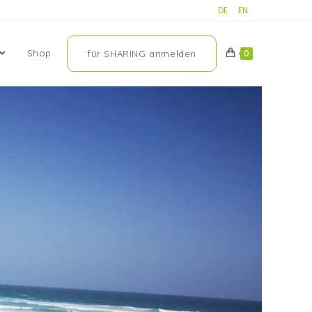
DE
EN
Shop
für SHARING anmelden
0